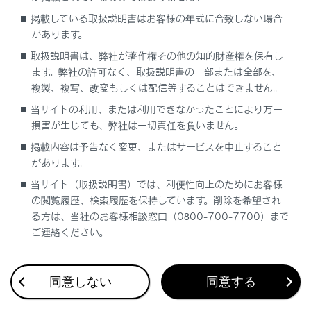
録すると、ディスクの認識に時間がかかった
掲載している取扱説明書はお客様の年式に合致しない場合
り、再生できない場合があります。
があります。
取扱説明書は、弊社が著作権その他の知的財産権を保有し
ます。弊社の許可なく、取扱説明書の一部または全部を、
注意
複製、複写、改変もしくは配信等することはできません。
当サイトの利用、または利用できなかったことにより万一
MP3/WMA/AAC以外のファイルに
「‍.mp3‍」
/
損害が生じても、弊社は一切責任を負いません。
「‍.wma‍」
/
「‍.m4a‍」
の拡張子をつけないでくださ
い。
掲載内容は予告なく変更、またはサービスを中止すること
があります。
MP3/WMA/AAC以外のファイルに
「‍.mp3‍」
/
「‍.wma‍」
/
「‍.m4a‍」
の拡張子をつけると、
当サイト（取扱説明書）では、利便性向上のためにお客様
の閲覧履歴、検索履歴を保持しています。削除を希望され
MP3/WMA/AACファイルと誤認識して再生してし
る方は、当社のお客様相談窓口（0800-700-7700）まで
まい、大きな雑音が出てスピーカーを破損する場
ご連絡ください。
合があります。
同意しない
同意する
関連リンク