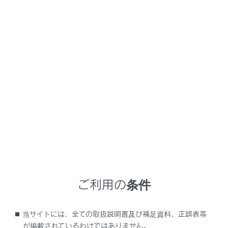
生します。
ディスク内のチェックを早く終わらせるため
に、MP3/WMA/AACファイル以外のファイルや
必要のないフォルダーなどを書き込まないこと
をおすすめします。
音楽データとMP3、WMAまたはAAC形式のデ
ータが混在しているディスクは、音楽データの
みを再生します。
CD-R、CD-RW、DVD-R、DVD-RW、シース
ルーディスクはディスクの特性により読み取れ
ない場合があります。
MP3/WMA/AACは市場にフリーウェア等、多
くのエンコーダソフトが存在し、エンコーダの
ご利用の条件
状態やファイルフォーマットによって、音質の
劣化や再生開始時のノイズが発生したり再生で
きない場合もあります。
当サイトには、全ての取扱説明書及び補足資料、正誤表等
が掲載されているわけではありません。
ディスクにMP3/WMA/AAC以外のファイルを記