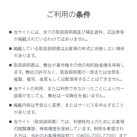
[‍
‍]
ご利用の条件
操作画面表示にします。
当サイトには、全ての取扱説明書及び補足資料、正誤表等
操作画面で操作する
が掲載されているわけではありません。
操作画面を表示するときは、全画面で
[‍
‍]
に
掲載している取扱説明書はお客様の年式に合致しない場合
タッチします。
があります。
取扱説明書は、弊社が著作権その他の知的財産権を保有し
ます。弊社の許可なく、取扱説明書の一部または全部を、
複製、複写、改変もしくは配信等することはできません。
当サイトの利用、または利用できなかったことにより万一
損害が生じても、弊社は一切責任を負いません。
掲載内容は予告なく変更、またはサービスを中止すること
[‍
‍]
があります。
当サイト（取扱説明書）では、利便性向上のためにお客様
設定可能な項目を表示します。
の閲覧履歴、検索履歴を保持しています。削除を希望され
[‍
‍]
る方は、当社のお客様相談窓口（0800-700-7700）まで