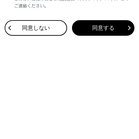
ご連絡ください。
全画面表示にします。
[‍切断‍]
同意しない
同意する
‍®
Miracast
を切断します。
オーディオがOFFされます。
関連リンク
サウンドやメディアの設定を変更する
画面モードを切りかえる
画質を調整する
各ソースの音を調整する