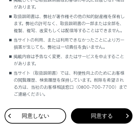
聞こえることがあります。
があります。
取扱説明書は、弊社が著作権その他の知的財産権を保有し
Apple CarPlay接続中は、次の機能は利用
ます。弊社の許可なく、取扱説明書の一部または全部を、
できません。
複製、複写、改変もしくは配信等することはできません。
iPod
当サイトの利用、または利用できなかったことにより万一
損害が生じても、弊社は一切責任を負いません。
USBオーディオまたはUSBビデオ
掲載内容は予告なく変更、またはサービスを中止すること
Android Auto
があります。
Android Auto接続中は、次の機能は利用で
当サイト（取扱説明書）では、利便性向上のためにお客様
きません。
の閲覧履歴、検索履歴を保持しています。削除を希望され
る方は、当社のお客様相談窓口（0800-700-7700）まで
iPod
ご連絡ください。
USBオーディオまたはUSBビデオ
Apple CarPlay
同意しない
同意する