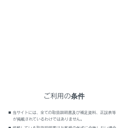
知識
次のときは、ボタンが操作できません。
ディスクが挿入されていないとき（DISC
モード）
USB端子に機器が接続されていないとき
（USBモード）
[‍DISC‍]
は、挿入したディスクの種別によっ
ご利用の条件
て
[‍CD‍]
、
[‍DVD‍]
に表示がかわります。
オーディオを聞いているときに、車内また
当サイトには、全ての取扱説明書及び補足資料、正誤表等
が掲載されているわけではありません。
は車の近くで携帯電話を使用すると、オー
ディオのスピーカーからノイズ（雑音）が
掲載している取扱説明書はお客様の年式に合致しない場合