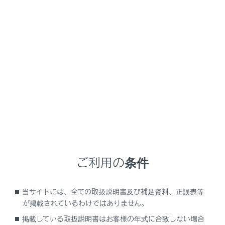
LX600
取扱説明書
マルチメディア
ハンズフリー電話
電話のかけ方
電話のかけ方
履歴から電話をかける
ワンタッチダイヤルから電話をかける
連絡先から電話をかける
ご利用の条件
キーパッドから電話をかける
交通情報から電話をかける
当サイトには、全ての取扱説明書及び補足資料、正誤表等
110番／119番にかける
が掲載されているわけではありません。
ウェイト／ポーズ信号を使って電話をかける
掲載している取扱説明書はお客様の年式に合致しない場合