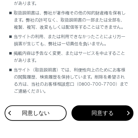
があります。
取扱説明書は、弊社が著作権その他の知的財産権を保有し
ます。弊社の許可なく、取扱説明書の一部または全部を、
複製、複写、改変もしくは配信等することはできません。
当サイトの利用、または利用できなかったことにより万一
損害が生じても、弊社は一切責任を負いません。
掲載内容は予告なく変更、またはサービスを中止すること
合わせて見られているページ
があります。
当サイト（取扱説明書）では、利便性向上のためにお客様
お車を手放すときの注意
の閲覧履歴、検索履歴を保持しています。削除を希望され
連絡先データの転送
る方は、当社のお客様相談窓口（0800-700-7700）まで
ご連絡ください。
電話に出る
同意しない
同意する
このページは役に立ちましたか？