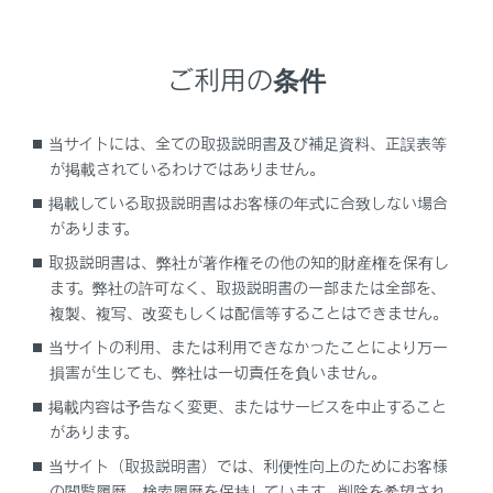
メインメニューの
[‍
‍]
にタッチします。
[‍110/119‍]
にタッチします。
ご利用の条件
[‍
‍]
または
[‍
‍]
にタッチすると発信
します。
当サイトには、全ての取扱説明書及び補足資料、正誤表等
が掲載されているわけではありません。
掲載している取扱説明書はお客様の年式に合致しない場合
があります。
取扱説明書は、弊社が著作権その他の知的財産権を保有し
ます。弊社の許可なく、取扱説明書の一部または全部を、
複製、複写、改変もしくは配信等することはできません。
当サイトの利用、または利用できなかったことにより万一
関連リンク
損害が生じても、弊社は一切責任を負いません。
ヘルプネットについて
掲載内容は予告なく変更、またはサービスを中止すること
があります。
当サイト（取扱説明書）では、利便性向上のためにお客様
の閲覧履歴、検索履歴を保持しています。削除を希望され