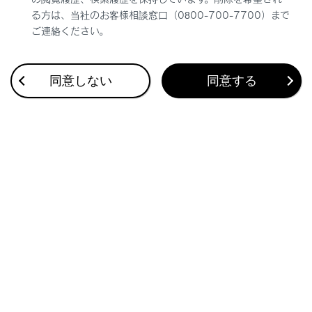
る方は、当社のお客様相談窓口（0800-700-7700）まで
ご連絡ください。
同意しない
同意する
合わせて見られているページ
お車を手放すときの注意
連絡先データの転送
電話に出る
このページは役に立ちましたか？
はい
いいえ