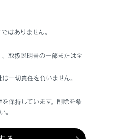
けではありません。
。
く、取扱説明書の一部または全
社は一切責任を負いません。
ウェイト（w）／ポーズ（p）信号まで送信さ
歴を保持しています。削除を希
さい。
マ（,）で、ポーズ信号はセミコロン（;）
する