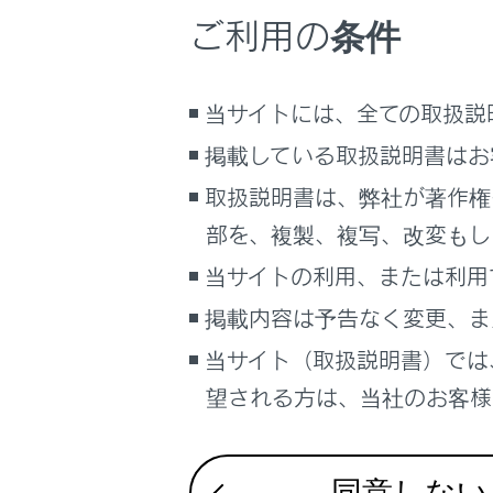
[‍連絡先‍]
こんなときは
ご利用の条件
連絡先を
ブックマーク
ウェイト
あとで読む
当サイトには、全ての取扱説
電話番号
掲載している取扱説明書はお
PDFで見る
車両
取扱説明書は、弊社が著作権
マルチメディア
部を、複製、複写、改変もし
画面表示設定
当サイトの利用、または利用
掲載内容は予告なく変更、ま
個人情報の取扱いについて
[‍
‍]
に
サイト利用について
当サイト（取扱説明書）では
れます。
お問い合わせ
望される方は、当社のお客様相
知識
携
同意しない