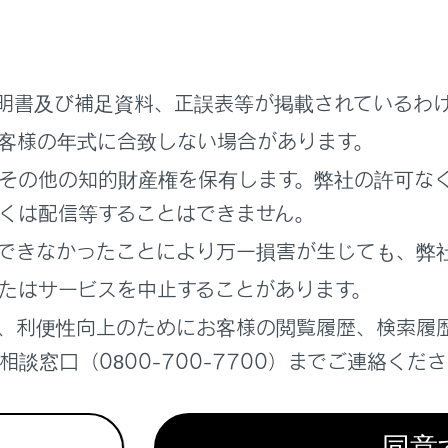
にタッチします。
選択します。
（w）／ポーズ（p）信号が含まれる電話番号を選択します。
明書及び補足資料、正誤表等が掲載されているわ
にウェイト（w）信号が含まれている場合、
[‍
‍]
を選択します
客様の年式に合致しない場合があります。
その他の知的財産権を保有します。弊社の許可な
くは配信等することはできません。
できなかったことにより万一損害が生じても、弊
たはサービスを中止することがあります。
タッチすると、ウェイト（w）信号で一時停止された番号が次の
、利便性向上のためにお客様の閲覧履歴、検索履
談窓口（0800-700-7700）までご連絡くだ
帯電話の機種によっては、携帯電話の画面にウェイト信号はカン
同意