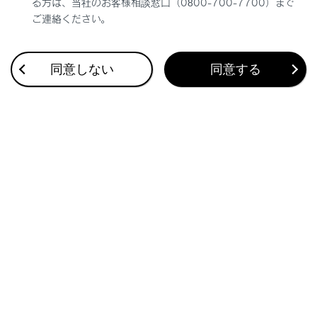
る方は、当社のお客様相談窓口（0800-700-7700）まで
[‍設定の初期化‍]
ご連絡ください。
設定をリセットします。（
[‍視聴制限レベル‍]
を除
く）
同意しない
同意する
関連リンク
ディスクを出し入れする
前席オーディオシステムのDVDを後席で視聴する
言語コードを指定する
視聴制限レベルを設定する