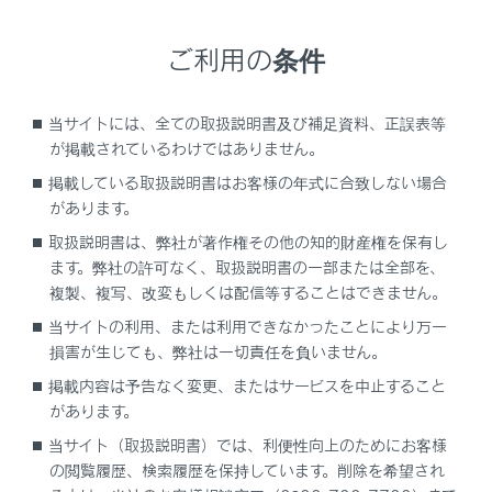
優先して聞きたい音声の言語を設定します。
ご利用の条件
[‍字幕言語‍]
優先して表示したい字幕の言語を設定します。
当サイトには、全ての取扱説明書及び補足資料、正誤表等
[‍メニュー言語‍]
が掲載されているわけではありません。
ディスク独自のメニュー項目に表示される言語を設
掲載している取扱説明書はお客様の年式に合致しない場合
定します。
があります。
[‍マルチアングルマーク‍]
取扱説明書は、弊社が著作権その他の知的財産権を保有し
ます。弊社の許可なく、取扱説明書の一部または全部を、
マルチアングルで記憶されているディスクを再生し
複製、複写、改変もしくは配信等することはできません。
ているときに、マルチアングルマークを表示するか
当サイトの利用、または利用できなかったことにより万一
どうかを設定します。
損害が生じても、弊社は一切責任を負いません。
[‍視聴制限レベル‍]
掲載内容は予告なく変更、またはサービスを中止すること
視聴制限レベルを設定します。
があります。
[‍音声ダイナミックレンジ‍]
当サイト（取扱説明書）では、利便性向上のためにお客様
の閲覧履歴、検索履歴を保持しています。削除を希望され
音声の最大値と最小値の比を設定します。