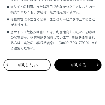
合わせて見られているページ
当サイトの利用、または利用できなかったことにより万一
損害が生じても、弊社は一切責任を負いません。
表示灯について
掲載内容は予告なく変更、またはサービスを中止すること
G-Linkを解約する
があります。
保守点検をする
当サイト（取扱説明書）では、利便性向上のためにお客様
の閲覧履歴、検索履歴を保持しています。削除を希望され
る方は、当社のお客様相談窓口（0800-700-7700）まで
ご連絡ください。
このページは役に立ちましたか？
同意しない
同意する
はい
いいえ
ブックマーク
あとで読む