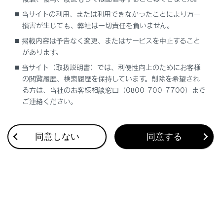
合わせて見られているページ
当サイトの利用、または利用できなかったことにより万一
損害が生じても、弊社は一切責任を負いません。
サウンドやメディアの設定を変更する
掲載内容は予告なく変更、またはサービスを中止すること
その他設定
があります。
ドライバーを登録する
当サイト（取扱説明書）では、利便性向上のためにお客様
の閲覧履歴、検索履歴を保持しています。削除を希望され
る方は、当社のお客様相談窓口（0800-700-7700）まで
ご連絡ください。
このページは役に立ちましたか？
同意しない
同意する
はい
いいえ
ブックマーク
あとで読む