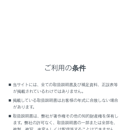
LX600
取扱説明書
マルチメディア
各種設定および登録
音声操作設定
音声操作設定
ご利用の条件
音声操作の設定を変更する
当サイトには、全ての取扱説明書及び補足資料、正誤表等
が掲載されているわけではありません。
掲載している取扱説明書はお客様の年式に合致しない場合
があります。
取扱説明書は、弊社が著作権その他の知的財産権を保有し
ます。弊社の許可なく、取扱説明書の一部または全部を、
複製、複写、改変もしくは配信等することはできません。