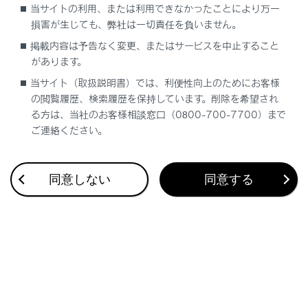
当サイトの利用、または利用できなかったことにより万一
最大で1 台のハンズフリー電話と1 台のオーディオ機
損害が生じても、弊社は一切責任を負いません。
器を自動で接続します。（ハンズフリー電話とオーデ
掲載内容は予告なく変更、またはサービスを中止すること
ィオ機器は同一機器を設定することもできます）
があります。
当サイト（取扱説明書）では、利便性向上のためにお客様
知識
の閲覧履歴、検索履歴を保持しています。削除を希望され
る方は、当社のお客様相談窓口（0800-700-7700）まで
再接続できなかった場合は、手動で接続操作を
ご連絡ください。
行ってください。
Apple CarPlayが接続されている場合は、
‍®
Bluetooth
接続の再接続ができない場合があり
同意しない
同意する
ます。
関連リンク
ステータスアイコンの見方
ドライバーを登録する