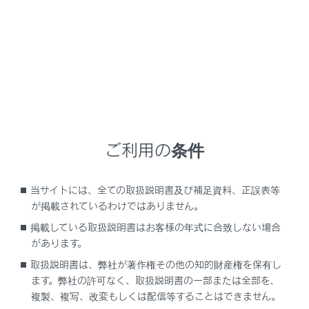
‍®
電話以外の
Bluetooth
機能が使用できません。
‍®
‍®
Miracast
利用中に
Bluetooth
機器を接続する
‍®
と、
Miracast
の音が途切れることがあります。
‍®
Bluetooth
接続の再接続について
エンジンスイッチがONのときに、一度接続が成立した
‍®
Bluetooth
接続が切断された場合は、接続処理を自動的
ご利用の条件
に行います。
当サイトには、全ての取扱説明書及び補足資料、正誤表等
‍®
Bluetooth
機器の接続数について
が掲載されているわけではありません。
掲載している取扱説明書はお客様の年式に合致しない場合
ドライバーが特定されているとき
があります。
最大で2 台のハンズフリー電話と1 台のオーディオ機
器を自動で接続します。（ハンズフリー電話とオーデ
取扱説明書は、弊社が著作権その他の知的財産権を保有し
ます。弊社の許可なく、取扱説明書の一部または全部を、
ィオ機器は同一機器を設定することもできます）
複製、複写、改変もしくは配信等することはできません。
ドライバーが特定されていないとき