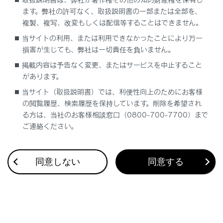
ます。弊社の許可なく、取扱説明書の一部または全部を、
複製、複写、改変もしくは配信等することはできません。
当サイトの利用、または利用できなかったことにより万一
損害が生じても、弊社は一切責任を負いません。
合わせて見られているページ
掲載内容は予告なく変更、またはサービスを中止すること
があります。
AHC（アクティブハイトコントロール）
当サイト（取扱説明書）では、利便性向上のためにお客様
給油口の開け方
の閲覧履歴、検索履歴を保持しています。削除を希望され
フロントデフロック
る方は、当社のお客様相談窓口（0800-700-7700）まで
ご連絡ください。
このページは役に立ちましたか？
同意しない
同意する
はい
いいえ