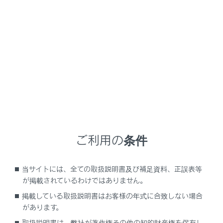
LX600
取扱説明書
運転
運転支援装置について
リヤデフロック
リヤデフロックは、すべりやすい路面や凹凸のある路面
でタイヤが空転するときにのみ使用する緊急脱出用の装
ご利用の条件
置です。特に後輪が空転しているときに効果を発揮しま
す。
当サイトには、全ての取扱説明書及び補足資料、正誤表等
が掲載されているわけではありません。
リヤデフロックスイッチ
掲載している取扱説明書はお客様の年式に合致しない場合
があります。
取扱説明書は、弊社が著作権その他の知的財産権を保有し