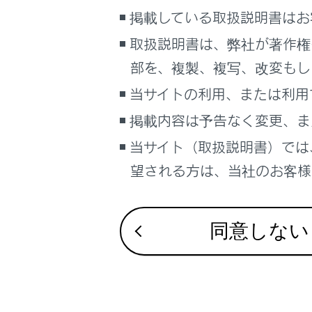
こんなときは
掲載している取扱説明書はお
取扱説明書は、弊社が著作権
ブックマーク
部を、複製、複写、改変もし
あとで読む
ETCステ
当サイトの利用、または利用
PDFで見る
ETC利用
掲載内容は予告なく変更、ま
車両
マルチメディア
当サイト（取扱説明書）では
ETC2.
望される方は、当社のお客様相
画面表示設定
統一エラ
個人情報の取扱いについて
サイト利用について
同意しない
ETC割込
お問い合わせ