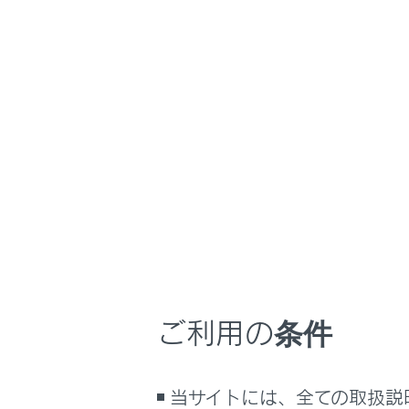
LX600
取扱説明書
マルチメディア
ホーム
ETC
はじめに
安全・安心のために
メニュー
走行に関する情報表示
運転する前に
メインメ
運転
[‍ETC‍]
に
室内装備・機能
希望の項
マルチメディア
ご利用の条件
お手入れのしかた
万一の場合には
車両情報
当サイトには、全ての取扱説