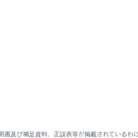
ETCの利用
ETCの情報表示
画面の操作
ニューの
[‍
‍]
にタッチします。
タッチします。
目にタッチします。
明書及び補足資料、正誤表等が掲載されているわ