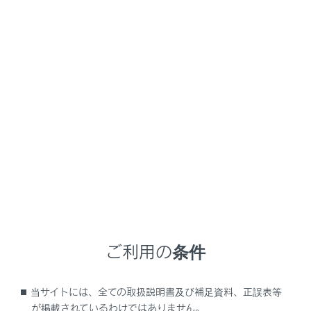
LX600
取扱説明書
ム
リヤシートエンターテインメントシステムでUSB接続メディアを操作する
リヤシートエンターテインメン
トシステムでUSB接続メディア
を操作する
リヤシートエンターテインメントシステムでUSBメモリ
ーの音楽ファイルを再生する
ご利用の条件
リヤシートエンターテインメントシステムでUSBメモリ
ーの動画ファイルを再生する
当サイトには、全ての取扱説明書及び補足資料、正誤表等
リヤシートエンターテインメントシステムで
が掲載されているわけではありません。