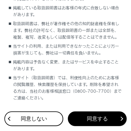
iPod/iPhoneの音楽ファイルを再生する
掲載している取扱説明書はお客様の年式に合致しない場合
があります。
取扱説明書は、弊社が著作権その他の知的財産権を保有し
ます。弊社の許可なく、取扱説明書の一部または全部を、
複製、複写、改変もしくは配信等することはできません。
当サイトの利用、または利用できなかったことにより万一
損害が生じても、弊社は一切責任を負いません。
合わせて見られているページ
掲載内容は予告なく変更、またはサービスを中止すること
があります。
リヤシートエンターテインメントシステムで地上デジタルテ
当サイト（取扱説明書）では、利便性向上のためにお客様
レビを視聴する
の閲覧履歴、検索履歴を保持しています。削除を希望され
る方は、当社のお客様相談窓口（0800-700-7700）まで
前席オーディオシステムのDVDを後席で視聴する
ご連絡ください。
リヤシートエンターテインメントシステムでHDMI接続機器
を操作する
同意しない
同意する