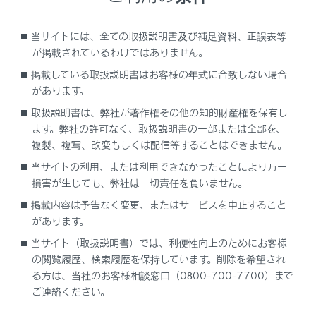
OFFになっている。
当サイトには、全ての取扱説明書及び補足資料、正誤表等
が掲載されているわけではありません。
携帯電話が連絡先転送の承
になっている。
掲載している取扱説明書はお客様の年式に合致しない場合
があります。
携帯電話に承認の確認画面が表示
承認時に
「‍常に許可‍」
が選
取扱説明書は、弊社が著作権その他の知的財産権を保有し
される
いない。
ます。弊社の許可なく、取扱説明書の一部または全部を、
複製、複写、改変もしくは配信等することはできません。
連絡先データがその他に登録され
携帯電話の連絡先に登録し
当サイトの利用、または利用できなかったことにより万一
る
称にふりがながない。
損害が生じても、弊社は一切責任を負いません。
掲載内容は予告なく変更、またはサービスを中止すること
携帯電話に連絡先が登録さ
があります。
い。
当サイト（取扱説明書）では、利便性向上のためにお客様
の閲覧履歴、検索履歴を保持しています。削除を希望され
連絡先データの編集ができない
マルチメディアシステムの
る方は、当社のお客様相談窓口（0800-700-7700）まで
‍®
Bluetooth
設定で、
[‍自動転送
ご連絡ください。
ONになっている。