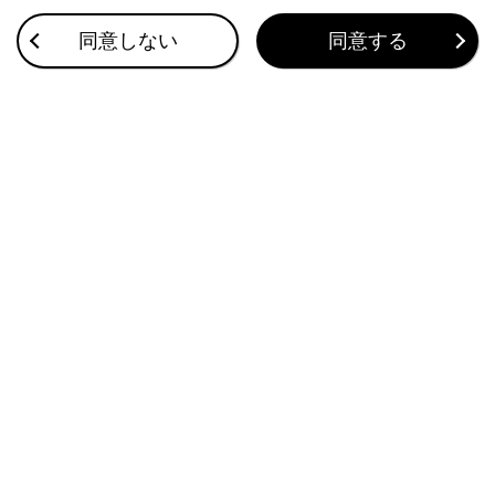
同意しない
同意する
その他の状況
症状
考えられること
携帯電話とマルチメディア
の距離が離れすぎている
電波干渉が発生している
携帯電話に要因がある。
考えられる処置をしても、症状が改