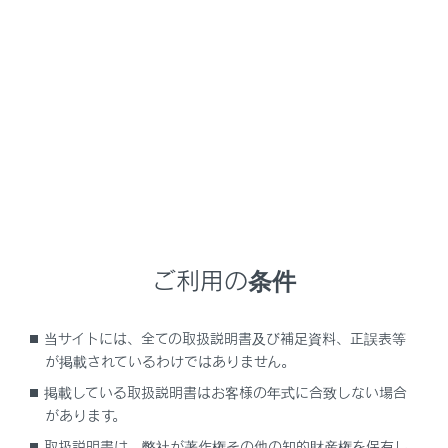
LX600
取扱説明書
万一の場合には
まず初めに
発炎筒
高速道路や踏切などでの故障・事故時に非常信号用とし
て使用します。（トンネル内や可燃物の近くでは使用し
ご利用の条件
ないでください）
発炎時間は約5分です。非常点滅灯と併用してください。
当サイトには、全ての取扱説明書及び補足資料、正誤表等
が掲載されているわけではありません。
発炎筒を使うには
掲載している取扱説明書はお客様の年式に合致しない場合
があります。
取扱説明書は、弊社が著作権その他の知的財産権を保有し