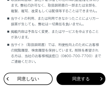
ます。弊社の許可なく、取扱説明書の一部または全部を、
複製、複写、改変もしくは配信等することはできません。
当サイトの利用、または利用できなかったことにより万一
損害が生じても、弊社は一切責任を負いません。
合わせて見られているページ
掲載内容は予告なく変更、またはサービスを中止すること
警告灯がついたときは
があります。
当サイト（取扱説明書）では、利便性向上のためにお客様
エンジンがかからないときは
の閲覧履歴、検索履歴を保持しています。削除を希望され
車中泊が必要なときは
る方は、当社のお客様相談窓口（0800-700-7700）まで
ご連絡ください。
このページは役に立ちましたか？
同意しない
同意する
はい
いいえ