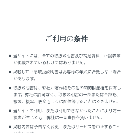
設定項目
ご利用の条件
[‍交差点拡大図‍]
当サイトには、全ての取扱説明書及び補足資料、正誤表等
が掲載されているわけではありません。
[‍オートマップズーム‍]
掲載している取扱説明書はお客様の年式に合致しない場合
があります。
[‍渋滞・規制音声案内‍]
取扱説明書は、弊社が著作権その他の知的財産権を保有し
ます。弊社の許可なく、取扱説明書の一部または全部を、
[‍駐車場提案‍]
複製、複写、改変もしくは配信等することはできません。
当サイトの利用、または利用できなかったことにより万一
損害が生じても、弊社は一切責任を負いません。
関連リンク
掲載内容は予告なく変更、またはサービスを中止すること