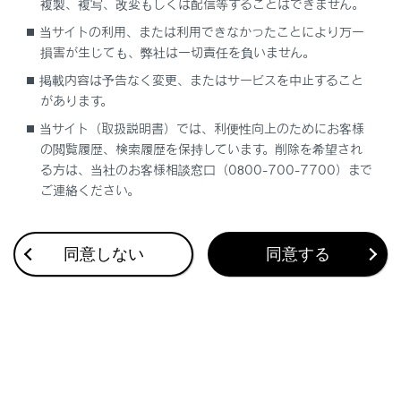
複製、複写、改変もしくは配信等することはできません。
合わせて見られているページ
当サイトの利用、または利用できなかったことにより万一
ETC2.0ユニットの使い方
損害が生じても、弊社は一切責任を負いません。
掲載内容は予告なく変更、またはサービスを中止すること
お問合せ先一覧
があります。
ETC画面の操作
当サイト（取扱説明書）では、利便性向上のためにお客様
の閲覧履歴、検索履歴を保持しています。削除を希望され
る方は、当社のお客様相談窓口（0800-700-7700）まで
ご連絡ください。
このページは役に立ちましたか？
同意しない
同意する
はい
いいえ
ブックマーク
あとで読む