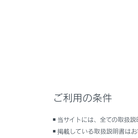
LX600
取扱説明書
運転
運転支援
ホーム
ドライ
はじめに
安全・安心のために
メニュー
走行に関する情報表示
ドライバー
運転する前に
困難になっ
運転
LTA（レ
室内装備・機能
ご利用の条件
ると判断す
マルチメディア
す。
お手入れのしかた
当サイトには、全ての取扱説
ドア解錠や
万一の場合には
掲載している取扱説明書はお
車両情報