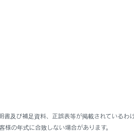
装置について
バー異常時対応システム
異常時対応システムは、自動車専用道路（一部除く）を走行中
た場合に、自動的に自車線内で自車を減速、停車させるシステ
ーントレーシングアシスト）制御中に、手放しなどの無操作運転
ると、周囲に警告を行いながら自車線内で減速、停車し、衝突
明書及び補足資料、正誤表等が掲載されているわ
ヘルプネット
自動接続による運転者の救命要請も行います
客様の年式に合致しない場合があります。