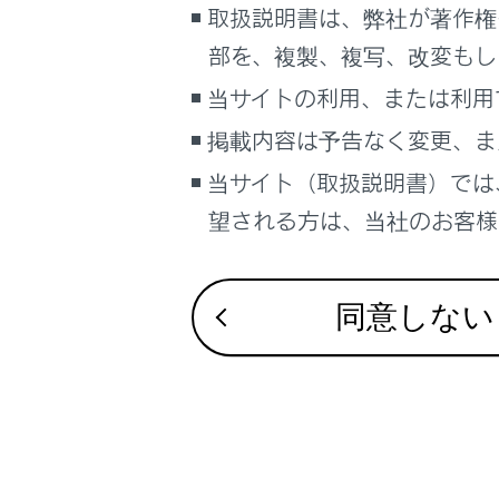
取扱説明書は、弊社が著作権
システム
こんなときは
部を、複製、複写、改変もし
ブックマーク
B 「警告
当サイトの利用、または利用
あとで読む
掲載内容は予告なく変更、ま
C 「警告
PDFで見る
当サイト（取扱説明書）では
車両
望される方は、当社のお客様相
D 「減速
マルチメディア
画面表示設定
E 「停止
同意しない
個人情報の取扱いについて
サイト利用について
お問い合わせ
合わせて見ら