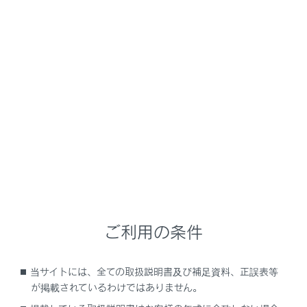
LX600
取扱説明書
運転
ランプのつけ方・ ワイパーの使い方
ランプスイッチ
メニュー
自動または手動でヘッドランプなどを点灯・消灯できま
す。
ご利用の条件
点灯のしかた
消灯のしかた
当サイトには、全ての取扱説明書及び補足資料、正誤表等
が掲載されているわけではありません。