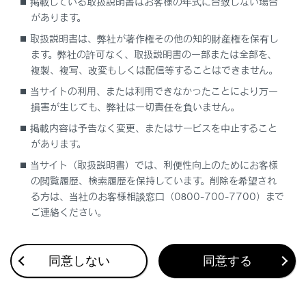
ハイビームにするには
掲載している取扱説明書はお客様の年式に合致しない場合
があります。
コーナリングランプ
取扱説明書は、弊社が著作権その他の知的財産権を保有し
ます。弊社の許可なく、取扱説明書の一部または全部を、
複製、複写、改変もしくは配信等することはできません。
当サイトの利用、または利用できなかったことにより万一
損害が生じても、弊社は一切責任を負いません。
掲載内容は予告なく変更、またはサービスを中止すること
があります。
合わせて見られているページ
当サイト（取扱説明書）では、利便性向上のためにお客様
の閲覧履歴、検索履歴を保持しています。削除を希望され
クリアランスソナー
る方は、当社のお客様相談窓口（0800-700-7700）まで
PCS（プリクラッシュセーフティ）
ご連絡ください。
LTA（レーントレーシングアシスト）
同意しない
同意する
このページは役に立ちましたか？