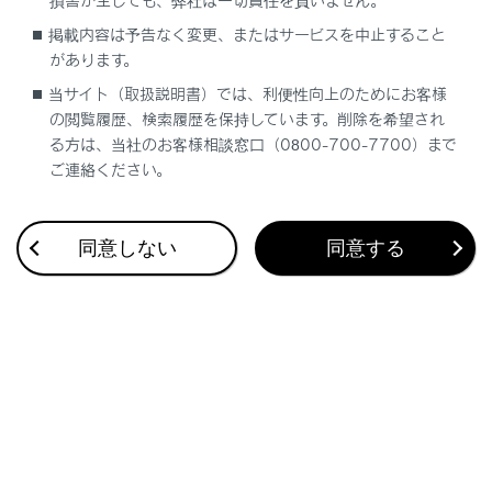
損害が生じても、弊社は一切責任を負いません。
前後調整するには
掲載内容は予告なく変更、またはサービスを中止すること
があります。
倒すには（サードシート）
当サイト（取扱説明書）では、利便性向上のためにお客様
の閲覧履歴、検索履歴を保持しています。削除を希望され
る方は、当社のお客様相談窓口（0800-700-7700）まで
ヘッドレストを取りはずすには
ご連絡ください。
ヘッドレストを取り付けるには
同意しない
同意する
合わせて見られているページ
バックドア
ドア（フロントドア・リヤドア）