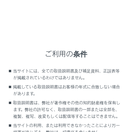
ヘッドレストは、それぞれのシート専用のもの
を使用する
ヘッドレストを正しい位置に調整する
手動式ヘッドレスト：ヘッドレストを調整した
あとは、ヘッドレストを押し下げて固定されて
ご利用の条件
いることを確認する
ヘッドレストをはずしたまま走行しない
当サイトには、全ての取扱説明書及び補足資料、正誤表等
が掲載されているわけではありません。
サードシート装着車：サードシートに乗車する
掲載している取扱説明書はお客様の年式に合致しない場合
ときは、必ずヘッドレストを起こした状態にす
があります。
る
取扱説明書は、弊社が著作権その他の知的財産権を保有し
ます。弊社の許可なく、取扱説明書の一部または全部を、
複製、複写、改変もしくは配信等することはできません。
上下調整するには
当サイトの利用、または利用できなかったことにより万一