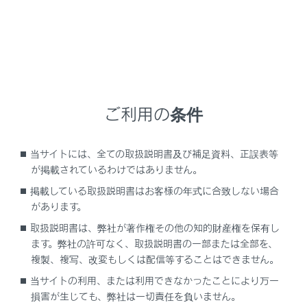
語も切りかわります。
[‍リターン‍]
ディスクのあらかじめ決められた位置へ移動し、そ
の位置から再生します。
[‍アングル‍]
ご利用の条件
複数のカメラで同時に撮影された映像が収録されて
いるディスクの場合、タッチするたびに、アングル
当サイトには、全ての取扱説明書及び補足資料、正誤表等
が切りかわります。複数のアングルが収録されてい
が掲載されているわけではありません。
るときは、
[‍
‍]
が表示されます。
掲載している取扱説明書はお客様の年式に合致しない場合
[‍サーチ‍]
があります。
タイトル番号を入力し
[‍決定‍]
にタッチすると、その
取扱説明書は、弊社が著作権その他の知的財産権を保有し
タイトル番号の映像を再生します。
ます。弊社の許可なく、取扱説明書の一部または全部を、
複製、複写、改変もしくは配信等することはできません。
[‍主／副‍]
当サイトの利用、または利用できなかったことにより万一
音声多重で収録されているディスクを再生中、タッ
損害が生じても、弊社は一切責任を負いません。
チするたびに、主音声／副音声、主音声、副音声の