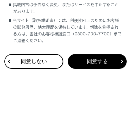
掲載内容は予告なく変更、またはサービスを中止すること
順に切りかわります。
があります。
[‍再生モード‍]
当サイト（取扱説明書）では、利便性向上のためにお客様
の閲覧履歴、検索履歴を保持しています。削除を希望され
ディスク内にプレイリストやプログラムが作成され
る方は、当社のお客様相談窓口（0800-700-7700）まで
ているときにプレイリストやプログラムを再生しま
ご連絡ください。
す。
知識
同意しない
同意する
ディスクにより、操作できなかったり、異
なる動作をする場合があります。
使用するディスクによって、表示される設
定項目が異なります。
操作画面のときは、
[‍
‍]
にタッチしてか
ら
[‍その他設定‍]
にタッチすると再生時の設
定項目を表示します。