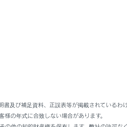
ETCの利用
ETC の操作
ニングについて
ット内部のカード接点のクリーニング
明書及び補足資料、正誤表等が掲載されているわ
客様の年式に合致しない場合があります。
れているページ
このページ
その他の知的財産権を保有します。弊社の許可な