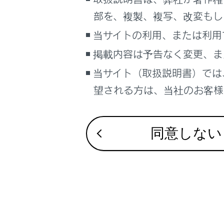
こんなときは
ETC2.0ユニ
部を、複製、複写、改変もし
道路事業者か
ブックマーク
当サイトの利用、または利用
お問合せ先一
あとで読む
掲載内容は予告なく変更、ま
当サイト（取扱説明書）では
PDFで見る
車両
望される方は、当社のお客様相
マルチメディア
画面表示設定
同意しない
個人情報の取扱いについて
サイト利用について
お問い合わせ