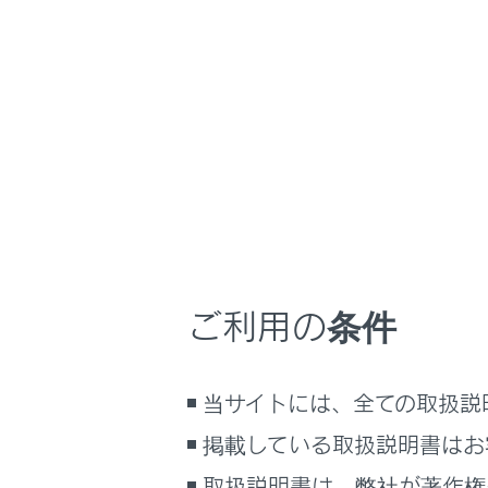
LX600
取扱説明書
マルチメディア
ホーム
クリー
はじめに
安全・安心のために
走行に関する情報表示
運転する前に
運転
ETCユニ
ご利用の条件
室内装備・機能
マルチメディア
当サイトには、全ての取扱説
お手入れのしかた
万一の場合には
掲載している取扱説明書はお
合わせて見ら
車両情報
取扱説明書は、弊社が著作権