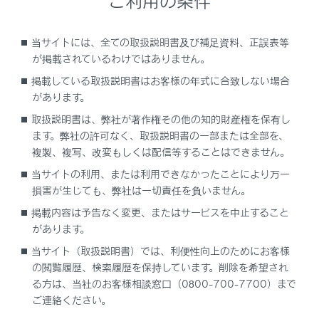
ご利用の条件
DSRC（Dedicated Short Range Communication：
スポット通信）
当サイトには、全ての取扱説明書及び補足資料、正誤表等
これまでETC に用いられてきた通信方式で、高速で大
が掲載されているわけではありません。
容量の情報を送受信することが可能です。
掲載している取扱説明書はお客様の年式に合致しない場合
があります。
[‍
‍]
は一般財団法人ITSサービス高
取扱説明書は、弊社が著作権その他の知的財産権を保有し
度化機構(ITS-TEA)の登録商標です。
ます。弊社の許可なく、取扱説明書の一部または全部を、
複製、複写、改変もしくは配信等することはできません。
当サイトの利用、または利用できなかったことにより万一
提供サービス
損害が生じても、弊社は一切責任を負いません。
掲載内容は予告なく変更、またはサービスを中止すること
があります。
当サイト（取扱説明書）では、利便性向上のためにお客様
の閲覧履歴、検索履歴を保持しています。削除を希望され
る方は、当社のお客様相談窓口（0800-700-7700）まで
ご連絡ください。
合わせて見られているページ