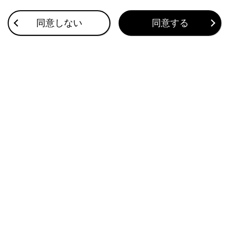
ETC2.0ユニットの使い方
同意しない
同意する
道路事業者からのお願い
お問合せ先一覧
このページは役に立ちましたか？
はい
いいえ
ブックマーク
あとで読む