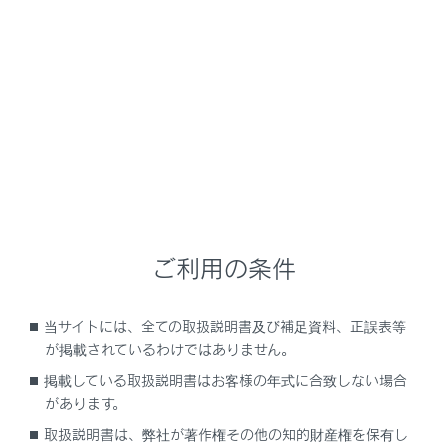
LX600
取扱説明書
運転
ランプのつけ方・ ワイパーの使い方
フォグランプスイッチ
雨や霧などの悪天候下では、前方の視界を確保するため
ご利用の条件
にフロントフォグランプを、後続車に自車の存在を知ら
せるためにリヤフォグランプを点灯させます。
当サイトには、全ての取扱説明書及び補足資料、正誤表等
が掲載されているわけではありません。
操作のしかた
掲載している取扱説明書はお客様の年式に合致しない場合
があります。
取扱説明書は、弊社が著作権その他の知的財産権を保有し