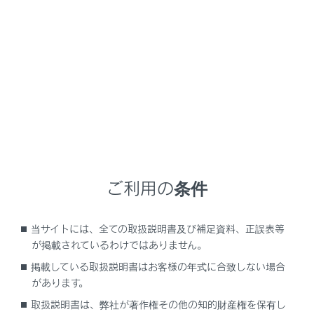
LX600
取扱説明書
お手入れのしかた
簡単な点検・部品交換
ヒューズの点検•交換
ランプがつかないときや電気系統の装置が働かないとき
ご利用の条件
は、ヒューズ切れが考えられます。ヒューズの点検を行
ってください。
当サイトには、全ての取扱説明書及び補足資料、正誤表等
が掲載されているわけではありません。
ヒューズの点検・交換をするには
掲載している取扱説明書はお客様の年式に合致しない場合
があります。
取扱説明書は、弊社が著作権その他の知的財産権を保有し