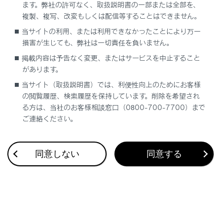
ます。弊社の許可なく、取扱説明書の一部または全部を、
複製、複写、改変もしくは配信等することはできません。
当サイトの利用、または利用できなかったことにより万一
合わせて見られているページ
損害が生じても、弊社は一切責任を負いません。
掲載内容は予告なく変更、またはサービスを中止すること
エアコンフィルターの交換
があります。
エンジンルームカバー
当サイト（取扱説明書）では、利便性向上のためにお客様
の閲覧履歴、検索履歴を保持しています。削除を希望され
タイヤについて
る方は、当社のお客様相談窓口（0800-700-7700）まで
ご連絡ください。
このページは役に立ちましたか？
同意しない
同意する
はい
いいえ