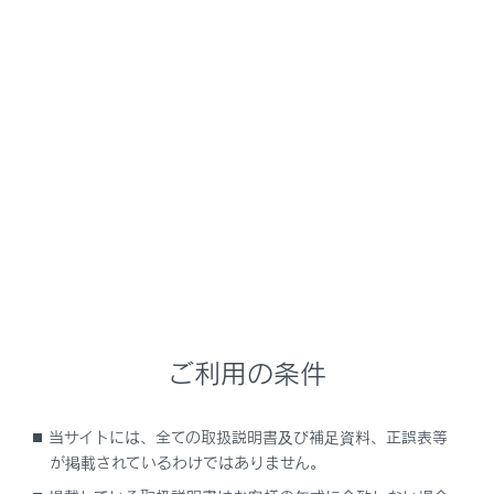
特に動いているものの映像がゆがむ、または画
面から見えなくなることがあるため、必ず周囲
の安全を直接目で確認しながら運転してくださ
い。
注意
マルチテレインモニターについて
カメラが故障したときは、画面が次のように表示
されることがあります。
シフトレバーをR 以外にしたときに、カメラ映
ご利用の条件
像が表示されたままになる
シフトレバーをR にしたときに、画面の一部、
当サイトには、全ての取扱説明書及び補足資料、正誤表等
もしくはすべてが黒映像で表示される
が掲載されているわけではありません。