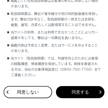
シフトレバーをR にしたときに、カメラ映像に
掲載している取扱説明書はお客様の年式に合致しない場合
があります。
切りかわらない
取扱説明書は、弊社が著作権その他の知的財産権を保有し
カメラ映像にガイド線などが表示されず、着目
ます。弊社の許可なく、取扱説明書の一部または全部を、
マークや注意文が表示される
複製、複写、改変もしくは配信等することはできません。
当サイトの利用、または利用できなかったことにより万一
損害が生じても、弊社は一切責任を負いません。
マルチテレインモニターで表示できる画面
掲載内容は予告なく変更、またはサービスを中止すること
があります。
VIEWスイッチについて
当サイト（取扱説明書）では、利便性向上のためにお客様
の閲覧履歴、検索履歴を保持しています。削除を希望され
る方は、当社のお客様相談窓口（0800-700-7700）まで
画面表示条件について
ご連絡ください。
画面表示の見方や機能などについて
同意しない
同意する
フロントビュー＆両サイドビューについて