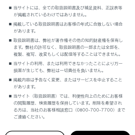
認証デバイスの割り当て／削除、ドライバー名の設定、
当サイトには、全ての取扱説明書及び補足資料、正誤表等
初期化方法、運転者の手動きりかえ、記憶してあるドラ
が掲載されているわけではありません。
イバーの削除はマルチメディア画面から行えます。別冊
掲載している取扱説明書はお客様の年式に合致しない場合
「マルチメディア取扱説明書」を参照してください。
があります。
取扱説明書は、弊社が著作権その他の知的財産権を保有し
割り当てる認証デバイスの種類
ます。弊社の許可なく、取扱説明書の一部または全部を、
複製、複写、改変もしくは配信等することはできません。
再生される機能
当サイトの利用、または利用できなかったことにより万一
損害が生じても、弊社は一切責任を負いません。
掲載内容は予告なく変更、またはサービスを中止すること
があります。
当サイト（取扱説明書）では、利便性向上のためにお客様
の閲覧履歴、検索履歴を保持しています。削除を希望され
る方は、当社のお客様相談窓口（0800-700-7700）まで
合わせて見られているページ
ご連絡ください。
バックドア