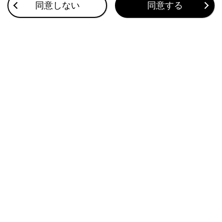
ドア（フロントドア・リヤドア）
同意しない
同意する
ハンドル
このページは役に立ちましたか？
はい
いいえ
ブックマーク
あとで読む
個人情報の取扱いについて
サイト利用について