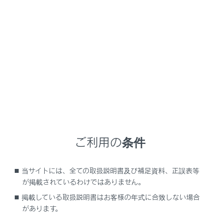
LX600
取扱説明書
運転
給油のしかた
給油口の開け方
メニュー
ご利用の条件
給油する前に
当サイトには、全ての取扱説明書及び補足資料、正誤表等
給油口を開けるには
が掲載されているわけではありません。
掲載している取扱説明書はお客様の年式に合致しない場合
給油口を閉めるには
があります。