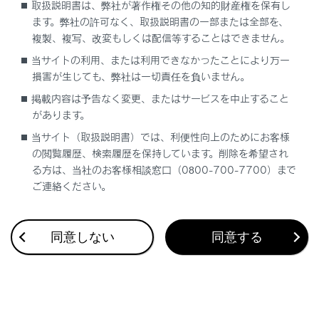
取扱説明書は、弊社が著作権その他の知的財産権を保有し
ます。弊社の許可なく、取扱説明書の一部または全部を、
複製、複写、改変もしくは配信等することはできません。
当サイトの利用、または利用できなかったことにより万一
損害が生じても、弊社は一切責任を負いません。
合わせて見られているページ
掲載内容は予告なく変更、またはサービスを中止すること
があります。
クリアランスソナー
当サイト（取扱説明書）では、利便性向上のためにお客様
PCS（プリクラッシュセーフティ）
の閲覧履歴、検索履歴を保持しています。削除を希望され
LTA（レーントレーシングアシスト）
る方は、当社のお客様相談窓口（0800-700-7700）まで
ご連絡ください。
同意しない
同意する
このページは役に立ちましたか？
はい
いいえ