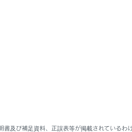
ETCの利用
ETCの情報表示
画面の操作
ニューの
[‍
‍]
にタッチします。
タッチします。
目にタッチします。
明書及び補足資料、正誤表等が掲載されているわ