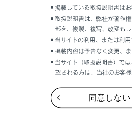
こんなときは
掲載している取扱説明書はお
取扱説明書は、弊社が著作権
ブックマーク
部を、複製、複写、改変もし
あとで読む
ETCステ
当サイトの利用、または利用
PDFで見る
ETC利用
掲載内容は予告なく変更、ま
車両
マルチメディア
当サイト（取扱説明書）では
ETC2.
望される方は、当社のお客様相
画面表示設定
統一エラ
個人情報の取扱いについて
サイト利用について
同意しない
ETC割込
お問い合わせ