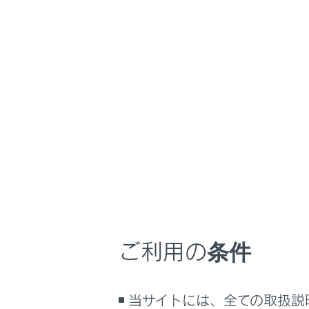
LX600
取扱説明書
マルチメディア
ホーム
ETC
はじめに
安全・安心のために
メニュー
走行に関する情報表示
運転する前に
メインメ
運転
[‍ETC‍]
に
室内装備・機能
希望の項
マルチメディア
ご利用の条件
お手入れのしかた
万一の場合には
車両情報
当サイトには、全ての取扱説