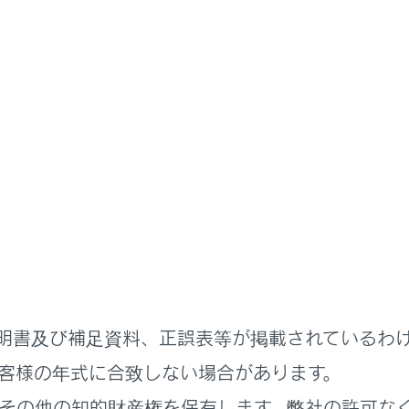
G-Link
G-Linkのサービス概要
通信に関する留意事項
利用するには、別途利用手続きをしていただく必要があります。
kは東京ガス株式会社の商標で使用許諾を受けて使用しています。
明書及び補足資料、正誤表等が掲載されているわ
客様の年式に合致しない場合があります。
利用するため注意すること
その他の知的財産権を保有します。弊社の許可な