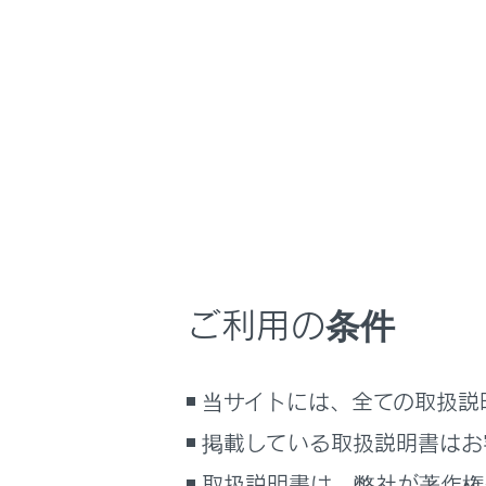
LX600
取扱説明書
マルチメディア
ホーム
データ
はじめに
安全・安心のために
メニュー
走行に関する情報表示
G-Linkを
運転する前に
運転
知識
ご利用の条件
室内装備・機能
マルチメディア
G-Lin
当サイトには、全ての取扱説
お手入れのしかた
万一の場合には
掲載している取扱説明書はお
安全にご
車両情報
取扱説明書は、弊社が著作権