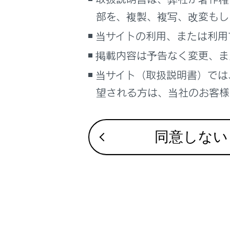
こんなときは
部を、複製、複写、改変もし
通信機器
ブックマーク
当サイトの利用、または利用
あとで読む
掲載内容は予告なく変更、ま
通信モジュ
当サイト（取扱説明書）では
PDFで見る
データ通
車両
望される方は、当社のお客様相
マルチメディア
画面表示設定
同意しない
個人情報の取扱いについて
合わせて見ら
サイト利用について
お問い合わせ
リモートメン
G-Linkを利用
G-Linkを解約