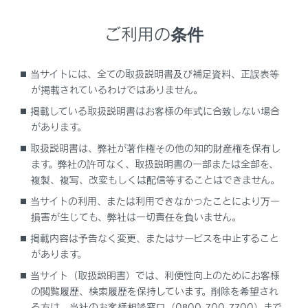
もエンジンが始動できないときは、レクサス販売店
ご利用の条件
にご連絡ください。
バッテリーのターミナルがはずれている可能性があ
当サイトには、全ての取扱説明書及び補足資料、正誤表等
ります。
が掲載されているわけではありません。
掲載している取扱説明書はお客様の年式に合致しない場合
バッテリーのターミナルがゆるんでいないか確認し
があります。
ます。
取扱説明書は、弊社が著作権その他の知的財産権を保有し
ます。弊社の許可なく、取扱説明書の一部または全部を、
対処の方法がわからないとき、あるいは対処をして
複製、複写、改変もしくは配信等することはできません。
もエンジンが始動できないときは、レクサス販売店
当サイトの利用、または利用できなかったことにより万一
にご連絡ください。
損害が生じても、弊社は一切責任を負いません。
ステアリングロックシステムに異常がある可能性が
掲載内容は予告なく変更、またはサービスを中止すること
あります。
があります。
当サイト（取扱説明書）では、利便性向上のためにお客様
の閲覧履歴、検索履歴を保持しています。削除を希望され
レクサス販売店にご連絡ください。
る方は、当社のお客様相談窓口（0800-700-7700）まで