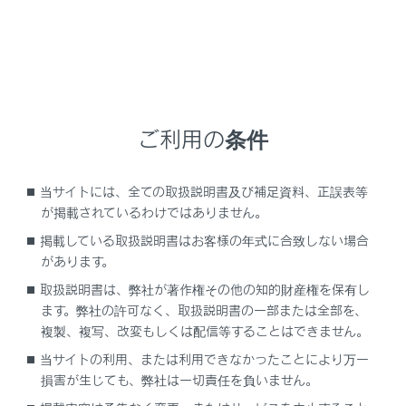
バッテリーのターミナルがはずれている可能性があ
ります。
バッテリーのターミナルがはずれていないか確認し
ます。
ご利用の条件
バッテリーあがりの可能性があります。
当サイトには、全ての取扱説明書及び補足資料、正誤表等
が掲載されているわけではありません。
ブースターケーブルを使って、エンジンを再始動しま
掲載している取扱説明書はお客様の年式に合致しない場合
す。
があります。
取扱説明書は、弊社が著作権その他の知的財産権を保有し
ステアリングロックシステムに異常がある可能性が
ます。弊社の許可なく、取扱説明書の一部または全部を、
あります。
複製、複写、改変もしくは配信等することはできません。
当サイトの利用、または利用できなかったことにより万一
損害が生じても、弊社は一切責任を負いません。
レクサス販売店にご連絡ください。