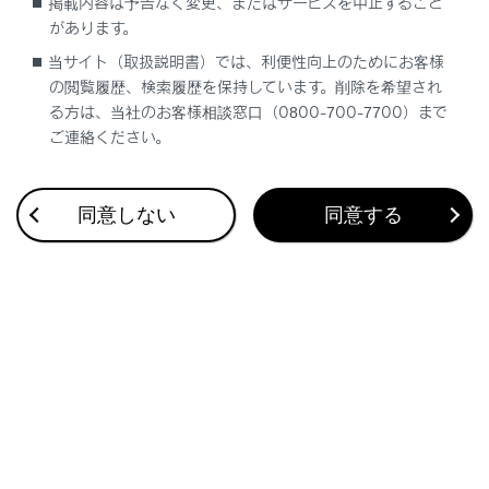
掲載内容は予告なく変更、またはサービスを中止すること
対処の方法がわからないとき、あるいは対処をして
があります。
もエンジンが始動できないときは、レクサス販売店
当サイト（取扱説明書）では、利便性向上のためにお客様
にご連絡ください。
の閲覧履歴、検索履歴を保持しています。削除を希望され
る方は、当社のお客様相談窓口（0800-700-7700）まで
ご連絡ください。
エンジンを緊急始動する
同意しない
同意する
電子キーが正常に働かない状態でエンジンを始
動する
合わせて見られているページ