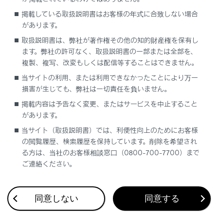
走行に関する様々な情報を表示します。車両に異常
掲載している取扱説明書はお客様の年式に合致しない場合
が発生したときは警告メッセージを表示します。
があります。
取扱説明書は、弊社が著作権その他の知的財産権を保有し
ドライブモードのカラー背景
ます。弊社の許可なく、取扱説明書の一部または全部を、
ドライブモードによって背景色がかわります。
複製、複写、改変もしくは配信等することはできません。
航続可能距離
当サイトの利用、または利用できなかったことにより万一
現在の燃料残量で走行可能なおよその距離を表示し
損害が生じても、弊社は一切責任を負いません。
ます。
掲載内容は予告なく変更、またはサービスを中止すること
があります。
知識
当サイト（取扱説明書）では、利便性向上のためにお客様
の閲覧履歴、検索履歴を保持しています。削除を希望され
メーターディスプレイの作動条件
る方は、当社のお客様相談窓口（0800-700-7700）まで
ご連絡ください。
エンジンスイッチがONのとき
外気温度表示
同意しない
同意する
次の場合は、正しい外気温度が表示されな
かったり、温度表示の更新が遅くなったりす