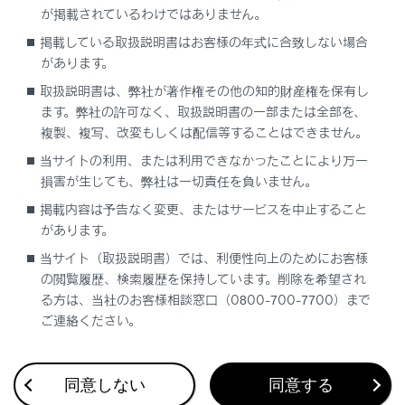
です。
が掲載されているわけではありません。
フリー／オープンソースソフトウェア情報
掲載している取扱説明書はお客様の年式に合致しない場合
について
があります。
取扱説明書は、弊社が著作権その他の知的財産権を保有し
本製品はフリー／オープンソースソフトウェア
ます。弊社の許可なく、取扱説明書の一部または全部を、
を含んでいます。このようなフリー／オープン
複製、複写、改変もしくは配信等することはできません。
ソースソフトウェアのライセンス情報やソース
当サイトの利用、または利用できなかったことにより万一
コードの両方またはどちらか片方は以下のURL
損害が生じても、弊社は一切責任を負いません。
で入手することができます。
掲載内容は予告なく変更、またはサービスを中止すること
https://www.denso.com/global/en/opensou
があります。
rce/dkey/toyota/
当サイト（取扱説明書）では、利便性向上のためにお客様
デジタルキーの取り扱い
の閲覧履歴、検索履歴を保持しています。削除を希望され
る方は、当社のお客様相談窓口（0800-700-7700）まで
ご連絡ください。
同意しない
同意する