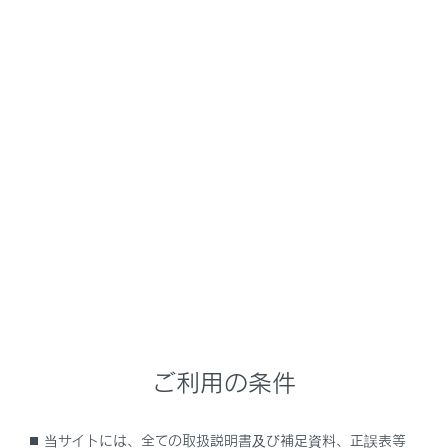
方法などについては、デジタルキーのWeb サイトの説明
を必ずご覧の上、正しくご使用ください。
URL：
https://toyota.jp/digital_key/
QRコード:
知識
ご利用の条件
QRコード
QRコードは（株）デンソーウェーブの登録商標
当サイトには、全ての取扱説明書及び補足資料、正誤表等