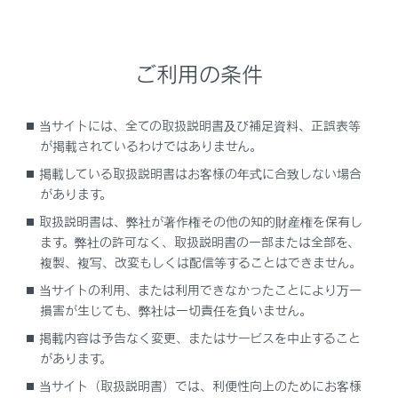
少量給油（約5L以下）を行ったとき
坂道など傾いた場所に停車したとき
坂道やカーブを走行したとき
ご利用の条件
オドメーター／トリップメーターディスプレイ
当サイトには、全ての取扱説明書及び補足資料、正誤表等
マルチインフォメーションディスプレイ
が掲載されているわけではありません。
走行に関する様々な情報を表示します。車両に異常
掲載している取扱説明書はお客様の年式に合致しない場合
が発生したときは警告メッセージを表示します。
があります。
ドライブモードのカラー背景
取扱説明書は、弊社が著作権その他の知的財産権を保有し
ドライブモードによって背景色がかわります。
ます。弊社の許可なく、取扱説明書の一部または全部を、
複製、複写、改変もしくは配信等することはできません。
EV走行可能距離
現在の駆動用電池残量で走行可能なおよその距離を
当サイトの利用、または利用できなかったことにより万一
損害が生じても、弊社は一切責任を負いません。
表示します。
掲載内容は予告なく変更、またはサービスを中止すること
航続可能距離
があります。
現在の燃料残量で走行可能なおよその距離を表示し
当サイト（取扱説明書）では、利便性向上のためにお客様
ます。