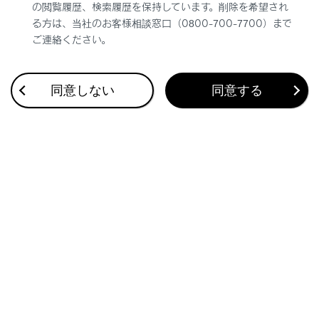
の閲覧履歴、検索履歴を保持しています。削除を希望され
る方は、当社のお客様相談窓口（0800-700-7700）まで
知識
ご連絡ください。
メーターディスプレイの作動条件
同意しない
同意する
パワースイッチがONのとき
エンジン回転数
ハイブリッド車のエンジン回転数は、燃費の向
上や排気ガス低減などのため、ち密に制御され
ています。
走行条件や運転条件が同じでも、エンジン回転
数が異なる場合があります。
外気温度表示
次の場合は、正しい外気温度が表示されな
かったり、温度表示の更新が遅くなったりす