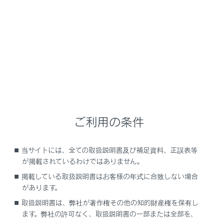
NX 450h+
取扱説明書
安全運転を支援する機能
安全運転サポート機能を使う
衝突する前に注意を促してブレ
ーキを掛ける
ご利用の条件
当サイトには、全ての取扱説明書及び補足資料、正誤表等
PCS（プリクラッシュセーフティ）
が掲載されているわけではありません。
掲載している取扱説明書はお客様の年式に合致しない場合
があります。
取扱説明書は、弊社が著作権その他の知的財産権を保有し
ます。弊社の許可なく、取扱説明書の一部または全部を、