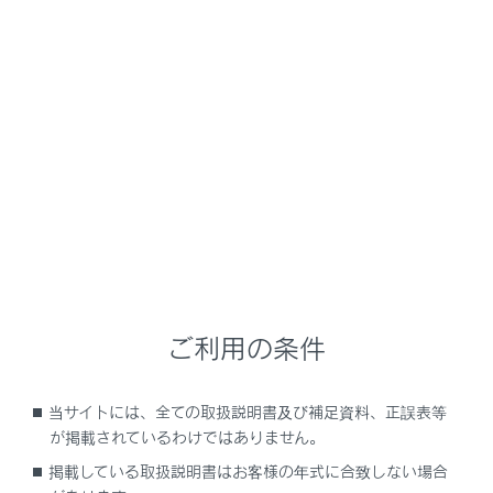
NX 450h+
取扱説明書
安全運転を支援する機能
安全運転サポート機能を使う
低速時に障害物との接近を検知
して音と画面で知らせる
メニュー
ご利用の条件
クリアランスソナーの役割
当サイトには、全ての取扱説明書及び補足資料、正誤表等
クリアランスソナーのON/OFFを切りかえる
が掲載されているわけではありません。
掲載している取扱説明書はお客様の年式に合致しない場合
クリアランスソナーの巻き込み警報機能