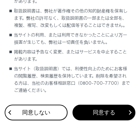
があります。
（Advanced Park装着車）
取扱説明書は、弊社が著作権その他の知的財産権を保有し
ます。弊社の許可なく、取扱説明書の一部または全部を、
複製、複写、改変もしくは配信等することはできません。
当サイトの利用、または利用できなかったことにより万一
損害が生じても、弊社は一切責任を負いません。
掲載内容は予告なく変更、またはサービスを中止すること
合わせて見られているページ
があります。
当サイト（取扱説明書）では、利便性向上のためにお客様
低速時に障害物との接近を検知してブレーキをかける
の閲覧履歴、検索履歴を保持しています。削除を希望され
Lexus Safety System +
る方は、当社のお客様相談窓口（0800-700-7700）まで
ご連絡ください。
Advanced Parkメインスイッチを押して駐車操作を支援する
同意しない
同意する
このページは役に立ちましたか？