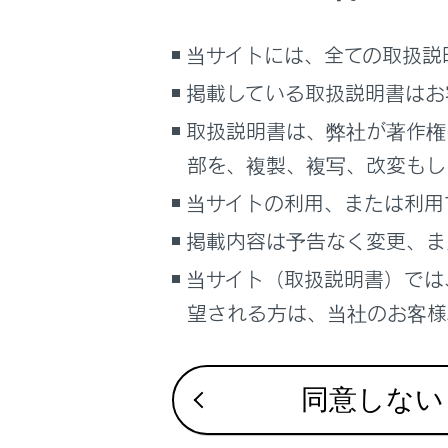
るしくみ
ナビゲーションシステムを使う
当サイトには、全ての取扱説
車のお手入れ
掲載している取扱説明書はお
困ったときの対処方法
取扱説明書は、弊社が著作権
車の仕様、諸元、装備
部を、複製、複写、改変もし
補足
当サイトの利用、または利用
知識
ブックマーク
掲載内容は予告なく変更、ま
あとで読む
スマー
当サイト（取扱説明書）では
PDFで見る
望される方は、当社のお客様相
スマー
車両
できま
マルチメディア
同意しない
画面表示設定
AC外部給
個人情報の取扱いについて