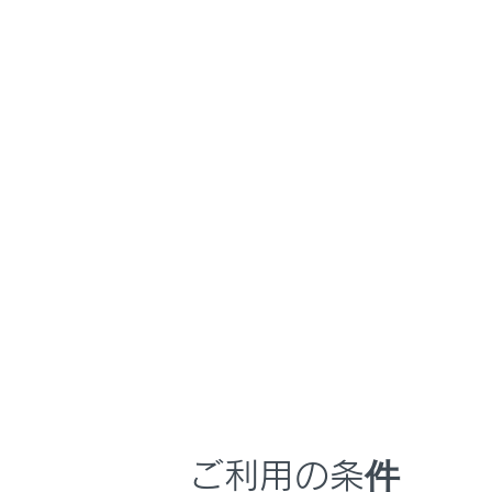
NX 450h+
取扱説明
車を運転する前の
ホーム
プラグ
はじめに
車を運転する前の準備
メニュー
車を運転するときに知ってほしい
こと
この車のAC
時間帯や天候に合わせた運転と装
扱いには注意
備
さい。
快適装備と便利な室内装備の使い
かた
普通充電イン
AC100V 
メーター／ディスプレイの機能と表
示される情報
安全運転を支援する機能
ご利用の条件
通信で安心、快適、便利を支援す