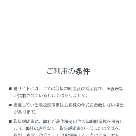
NX 450h+
取扱説明書
車を運転する前の準備
日常点検整備
日常点検整備
ご利用の条件
日常点検整備の目的
当サイトには、全ての取扱説明書及び補足資料、正誤表等
が掲載されているわけではありません。
掲載している取扱説明書はお客様の年式に合致しない場合
があります。
取扱説明書は、弊社が著作権その他の知的財産権を保有し
ます。弊社の許可なく、取扱説明書の一部または全部を、
複製、複写、改変もしくは配信等することはできません。