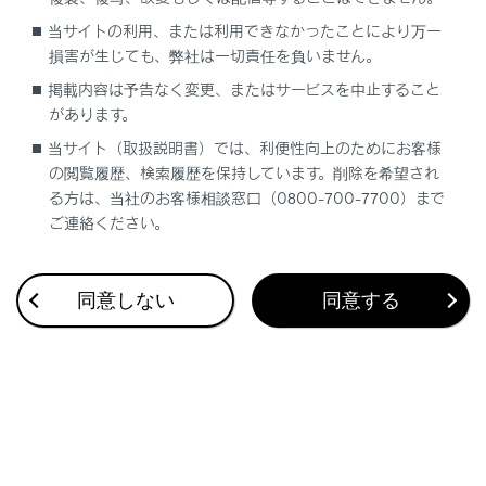
合わせて見られているページ
当サイトの利用、または利用できなかったことにより万一
損害が生じても、弊社は一切責任を負いません。
プラグインハイブリッドシステムの充電装備
掲載内容は予告なく変更、またはサービスを中止すること
プラグインハイブリッドシステムの駆動用電池を充電する
があります。
車両への荷物の積み込み
当サイト（取扱説明書）では、利便性向上のためにお客様
の閲覧履歴、検索履歴を保持しています。削除を希望され
る方は、当社のお客様相談窓口（0800-700-7700）まで
ご連絡ください。
このページは役に立ちましたか？
同意しない
同意する
はい
いいえ
ブックマーク
あとで読む