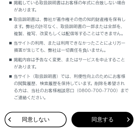
掲載している取扱説明書はお客様の年式に合致しない場合
があります。
周囲静止物を検知する（Advanced Park装着
取扱説明書は、弊社が著作権その他の知的財産権を保有し
車）
ます。弊社の許可なく、取扱説明書の一部または全部を、
複製、複写、改変もしくは配信等することはできません。
当サイトの利用、または利用できなかったことにより万一
損害が生じても、弊社は一切責任を負いません。
掲載内容は予告なく変更、またはサービスを中止すること
があります。
合わせて見られているページ
当サイト（取扱説明書）では、利便性向上のためにお客様
の閲覧履歴、検索履歴を保持しています。削除を希望され
Advanced Parkメインスイッチを押して駐車操作を支援する
る方は、当社のお客様相談窓口（0800-700-7700）まで
Lexus Safety System +
ご連絡ください。
低速時に障害物との接近を検知して音と画面で知らせる
同意しない
同意する