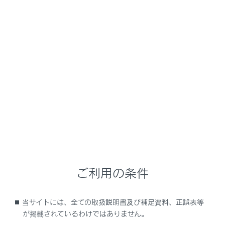
NX 450h+
取扱説明書
安全運転を支援する機能
安全運転サポート機能を使う
低速時に障害物との接近を検知
してブレーキをかける
メニュー
PKSB（パーキングサポートブレーキ）の役割
ご利用の条件
PKSB（パーキングサポートブレーキ）の機能
当サイトには、全ての取扱説明書及び補足資料、正誤表等
が掲載されているわけではありません。
前後方静止物