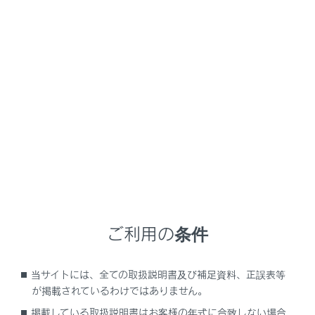
NX 450h+
取扱説明書
車を運転する前の準備
プラグインハイブリッドシステムの充電
プラグインハイブリッドシステ
ムの充電
プラグインハイブリッドシステムの駆動用電池の充電前
に知っておいてほしいこと
ご利用の条件
プラグインハイブリッドシステムの充電装備
プラグインハイブリッドシステムの駆動用電池を充電す
当サイトには、全ての取扱説明書及び補足資料、正誤表等
る
が掲載されているわけではありません。
プラグインハイブリッドシステムの充電における便利機
掲載している取扱説明書はお客様の年式に合致しない場合