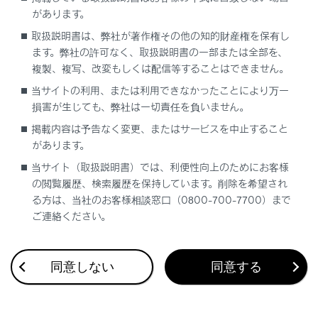
能
があります。
取扱説明書は、弊社が著作権その他の知的財産権を保有し
ます。弊社の許可なく、取扱説明書の一部または全部を、
複製、複写、改変もしくは配信等することはできません。
当サイトの利用、または利用できなかったことにより万一
損害が生じても、弊社は一切責任を負いません。
掲載内容は予告なく変更、またはサービスを中止すること
があります。
合わせて見られているページ
当サイト（取扱説明書）では、利便性向上のためにお客様
プラグインハイブリッドシステムの充電装備
の閲覧履歴、検索履歴を保持しています。削除を希望され
る方は、当社のお客様相談窓口（0800-700-7700）まで
プラグインハイブリッドシステムの駆動用電池を充電する
ご連絡ください。
車両への荷物の積み込み
同意しない
同意する
このページは役に立ちましたか？