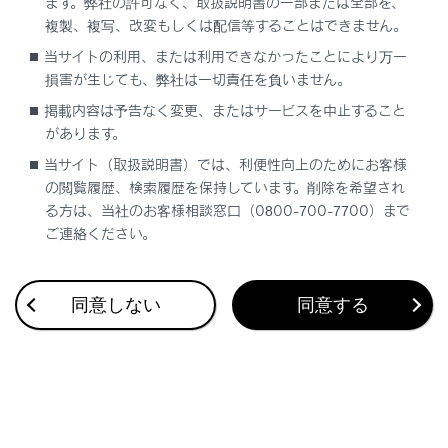
ます。弊社の許可なく、取扱説明書の一部または全部を、
複製、複写、改変もしくは配信等することはできません。
当サイトの利用、または利用できなかったことにより万一
合わせて見られているページ
損害が生じても、弊社は一切責任を負いません。
掲載内容は予告なく変更、またはサービスを中止すること
Apple CarPlay/Android Autoの使い方
があります。
VICS・交通情報
当サイト（取扱説明書）では、利便性向上のためにお客様
ナビゲーション設定
の閲覧履歴、検索履歴を保持しています。削除を希望され
る方は、当社のお客様相談窓口（0800-700-7700）まで
ご連絡ください。
このページは役に立ちましたか？
同意しない
同意する
はい
いいえ