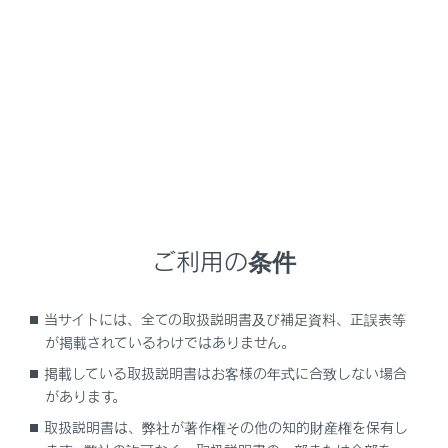
NX 450h+
取扱説明書
ナビゲーションシステムを使う
ETC の利用
ETCの情報表示
メニュー
ご利用の条件
ETC画面の操作
当サイトには、全ての取扱説明書及び補足資料、正誤表等
が掲載されているわけではありません。
ETCの設定
掲載している取扱説明書はお客様の年式に合致しない場合
があります。
取扱説明書は、弊社が著作権その他の知的財産権を保有し