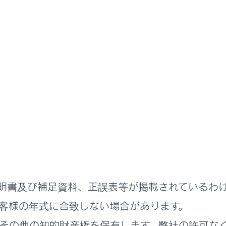
書
ステムを使う
各種設定および登録
メディアシステムの初期設定
ーを登録する
明書及び補足資料、正誤表等が掲載されているわ
客様の年式に合致しない場合があります。
れているページ
このページ
その他の知的財産権を保有します。弊社の許可な