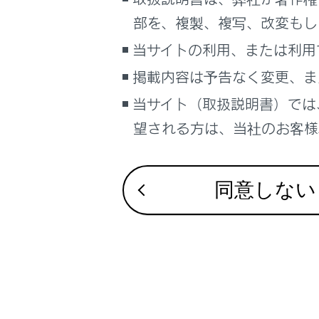
るしくみ
Apple CarPla
部を、複製、複写、改変もし
ナビゲーションシステムを使う
VICS・交通情
当サイトの利用、または利用
車のお手入れ
ナビゲーショ
掲載内容は予告なく変更、ま
困ったときの対処方法
車の仕様、諸元、装備
当サイト（取扱説明書）では
補足
望される方は、当社のお客様相
ブックマーク
あとで読む
同意しない
PDFで見る
車両
マルチメディア
画面表示設定
個人情報の取扱いについて