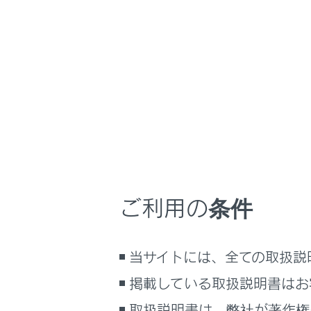
NX 450h+
取扱説明
ナビゲーションシ
ホーム
マルチ
はじめに
車を運転する前の準備
車を運転するときに知ってほしい
こと
時間帯や天候に合わせた運転と装
ドライバ
備
ご利用の条件
快適装備と便利な室内装備の使い
かた
メーター／ディスプレイの機能と表
当サイトには、全ての取扱説
示される情報
掲載している取扱説明書はお
安全運転を支援する機能
合わせて見ら
通信で安心、快適、便利を支援す
取扱説明書は、弊社が著作権