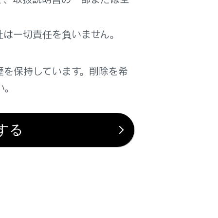
はい
いいえ
社は一切責任を負いません。
歴を保持しています。削除を希
い。
する