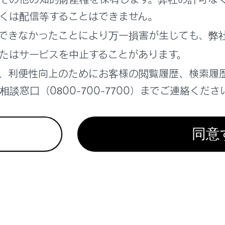
y/Android Autoの使い方
くは配信等することはできません。
報
できなかったことにより万一損害が生じても、弊
ン設定
たはサービスを中止することがあります。
、利便性向上のためにお客様の閲覧履歴、検索履
談窓口（0800-700-7700）までご連絡くださ
同意