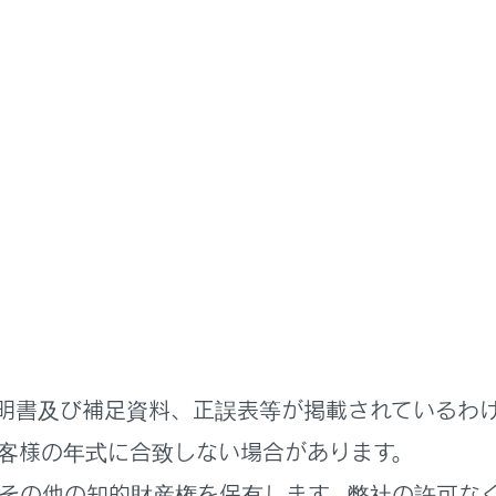
書
ステムを使う
オーディオシステム
 CarPlayの操作
CarPlayの再生についての留意事項
arPlayを再生する
明書及び補足資料、正誤表等が掲載されているわ
客様の年式に合致しない場合があります。
その他の知的財産権を保有します。弊社の許可な