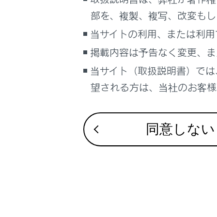
るしくみ
部を、複製、複写、改変もし
ナビゲーションシステムを使う
合わせて見ら
当サイトの利用、または利用
車のお手入れ
Apple CarPla
掲載内容は予告なく変更、ま
困ったときの対処方法
VICS・交通情
車の仕様、諸元、装備
当サイト（取扱説明書）では
ナビゲーショ
補足
望される方は、当社のお客様相
ブックマーク
あとで読む
同意しない
PDFで見る
車両
マルチメディア
画面表示設定
個人情報の取扱いについて