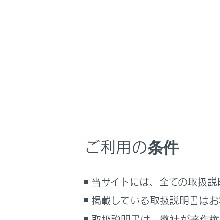
NX 450h+
取扱説明
ナビゲーションシ
ホーム
Apple
はじめに
車を運転する前の準備
メニュー
車を運転するときに知ってほしい
こと
時間帯や天候に合わせた運転と装
Apple 
備
ご利用の条件
快適装備と便利な室内装備の使い
かた
Apple C
メーター／ディスプレイの機能と表
当サイトには、全ての取扱説
示される情報
掲載している取扱説明書はお
安全運転を支援する機能
通信で安心、快適、便利を支援す
取扱説明書は、弊社が著作権