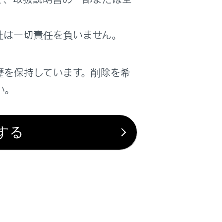
は役に立ちましたか？
社は一切責任を負いません。
はい
いいえ
歴を保持しています。削除を希
い。
する