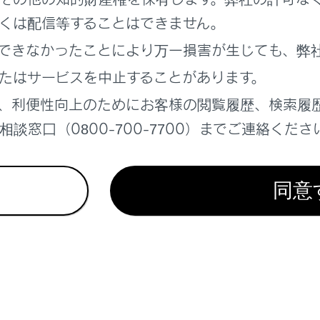
くは配信等することはできません。
れているページ
このページ
できなかったことにより万一損害が生じても、弊
y/Android Autoの使い方
たはサービスを中止することがあります。
報
、利便性向上のためにお客様の閲覧履歴、検索履
ン設定
談窓口（0800-700-7700）までご連絡くださ
同意