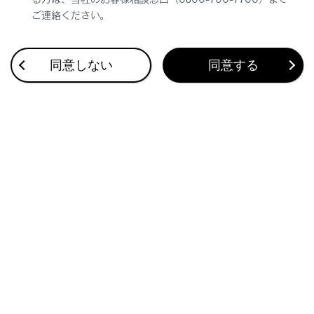
ご連絡ください。
合わせて見られているページ
同意しない
同意する
タイヤ空気圧警報システムのはたらき
ボンネットを開ける
ウォッシャー液を補充する
このページは役に立ちましたか？
はい
いいえ