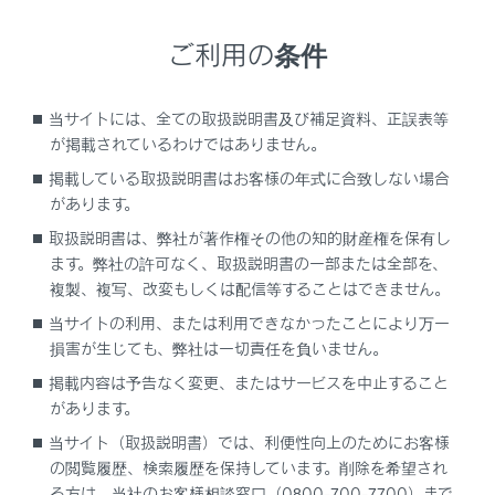
ご利用の条件
当サイトには、全ての取扱説明書及び補足資料、正誤表等
が掲載されているわけではありません。
掲載している取扱説明書はお客様の年式に合致しない場合
があります。
取扱説明書は、弊社が著作権その他の知的財産権を保有し
前側
ます。弊社の許可なく、取扱説明書の一部または全部を、
複製、複写、改変もしくは配信等することはできません。
関連リンク
当サイトの利用、または利用できなかったことにより万一
損害が生じても、弊社は一切責任を負いません。
タイヤローテーションのあとにタイヤの位置を登録する
掲載内容は予告なく変更、またはサービスを中止すること
があります。
当サイト（取扱説明書）では、利便性向上のためにお客様
の閲覧履歴、検索履歴を保持しています。削除を希望され
る方は、当社のお客様相談窓口（0800-700-7700）まで