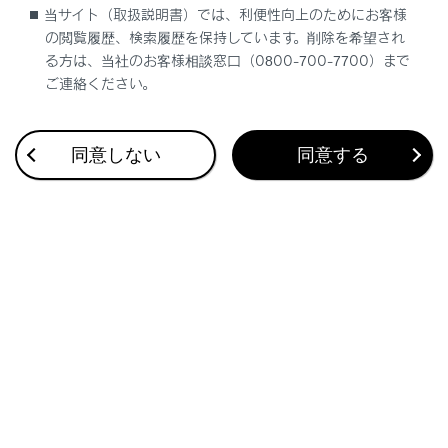
当サイト（取扱説明書）では、利便性向上のためにお客様
の閲覧履歴、検索履歴を保持しています。削除を希望され
る方は、当社のお客様相談窓口（0800-700-7700）まで
ご連絡ください。
同意しない
同意する
合わせて見られているページ
おくだけ充電（ワイヤレス充電器）の充電トレイ上の作動表
示灯が点滅した
ディスプレイに警告メッセージが表示された
警告灯が点灯／点滅した
このページは役に立ちましたか？