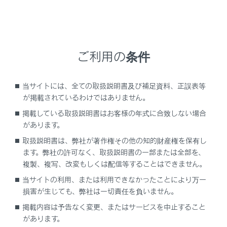
もハイブリッドシステムが始動できないときは、レ
クサス販売店にご連絡ください。
補機バッテリーのターミナルがはずれている可能性
ご利用の条件
があります。
当サイトには、全ての取扱説明書及び補足資料、正誤表等
補機バッテリーのターミナルがゆるんでいないか確
が掲載されているわけではありません。
認します。
掲載している取扱説明書はお客様の年式に合致しない場合
があります。
対処の方法がわからないとき、あるいは対処をして
もハイブリッドシステムが始動できないときは、レ
取扱説明書は、弊社が著作権その他の知的財産権を保有し
クサス販売店にご連絡ください。
ます。弊社の許可なく、取扱説明書の一部または全部を、
複製、複写、改変もしくは配信等することはできません。
ステアリングロックシステムに異常がある可能性が
当サイトの利用、または利用できなかったことにより万一
あります。
損害が生じても、弊社は一切責任を負いません。
掲載内容は予告なく変更、またはサービスを中止すること
があります。
レクサス販売店にご連絡ください。