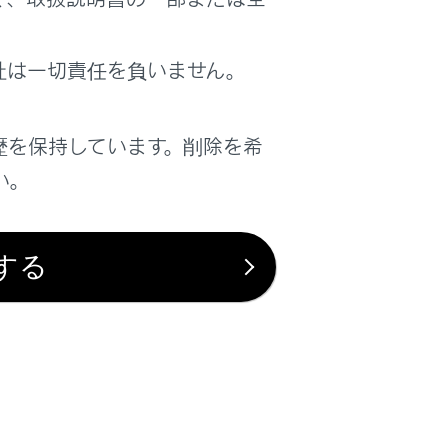
社は一切責任を負いません。
ますので、確実にハイブリッドシステムが作
歴を保持しています。削除を希
い。
する
は役に立ちましたか？
はい
いいえ