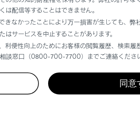
くは配信等することはできません。
できなかったことにより万一損害が生じても、弊
ズを行うときは、補機バッテリーあがりを起こす可能性があり
たはサービスを中止することがあります。
状態で実施してください。
、利便性向上のためにお客様の閲覧履歴、検索履
談窓口（0800-700-7700）までご連絡くださ
同意
れているページ
このページ
ズ設定一覧
データ（指定燃料・オイル量など）