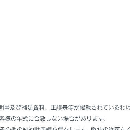
書
装備
カスタマイズ機能
ーカスタマイズ機能概要
ている各種の機能は、ご希望に合わせてレクサス販売店で作動
イの操作により設定を変更することができる機能もあります。
ズを行うときは、ハイブリッドシステムが作動している状態で
明書及び補足資料、正誤表等が掲載されているわ
換気をしてください。換気をしないと、排気ガスが充満し、排
健康障害におよぶか、最悪の場合死亡につながるおそれがあり
客様の年式に合致しない場合があります。
その他の知的財産権を保有します。弊社の許可な