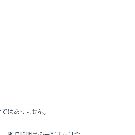
内容を変更することができます。また、センタ
操作を行うため、車庫内など囲まれた場所
けではありません。
気ガスに含まれる一酸化炭素（CO）によ
ます。
く、取扱説明書の一部または全