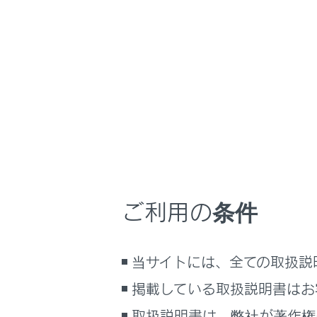
NX 450h+
取扱説明
車の仕様、諸元、
ホーム
ユーザ
はじめに
車を運転する前の準備
車を運転するときに知ってほしい
こと
車に装備され
時間帯や天候に合わせた運転と装
ーディスプレ
備
ご利用の条件
快適装備と便利な室内装備の使い
警告
かた
カスタマイ
メーター／ディスプレイの機能と表
当サイトには、全ての取扱説
示される情報
では十分に
り、重大な
掲載している取扱説明書はお
安全運転を支援する機能
通信で安心、快適、便利を支援す
取扱説明書は、弊社が著作権