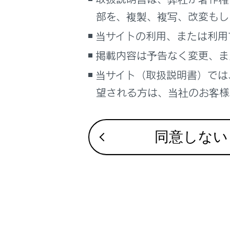
るしくみ
部を、複製、複写、改変もし
ナビゲーションシステムを使う
注意
当サイトの利用、または利用
車のお手入れ
カスタマイ
掲載内容は予告なく変更、ま
困ったときの対処方法
動している
車の仕様、諸元、装備
当サイト（取扱説明書）では
補足
望される方は、当社のお客様相
ブックマーク
あとで読む
同意しない
PDFで見る
車両
合わせて見ら
マルチメディア
車両カスタマイ
画面表示設定
メンテナンス
設定変更方法
個人情報の取扱いについて