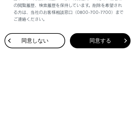
後、しばらく送風が停止する場合がありま
の閲覧履歴、検索履歴を保持しています。削除を希望され
る方は、当社のお客様相談窓口（0800-700-7700）まで
す。
ご連絡ください。
駐車時に自動で外気導入に切りかえること
により駐車中の換気をうながし、始動時に
同意しない
同意する
発生する臭いを緩和します。
オート設定時の吹き出し口切りかえ
オート設定時、湿度センサーでフロントウイン
ドウガラス内側の曇りを検知すると吹き出し口
を自動的に制御して曇りを防ぎます。
音声操作システムについて
音声操作システムを使用して、エアコンを操作
することができます。詳しくは、別冊
「‍マルチ
メディア取扱説明書‍」
を参照してください。
カスタマイズ機能