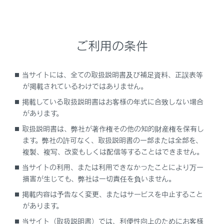
アキュムレーター
ご利用の条件
室外熱交換器
換気とエアコンの臭いについて
当サイトには、全ての取扱説明書及び補足資料、正誤表等
車室外の空気を車室内に取り入れたいとき
が掲載されているわけではありません。
は、外気導入にしてください。
掲載している取扱説明書はお客様の年式に合致しない場合
エアコン使用中に、車室内外のさまざまな
があります。
臭いがエアコン装置内に取り込まれて混ざ
取扱説明書は、弊社が著作権その他の知的財産権を保有し
り合うことにより、吹き出し口からの風に臭
ます。弊社の許可なく、取扱説明書の一部または全部を、
いがすることがあります。
複製、複写、改変もしくは配信等することはできません。
エアコン始動時に発生する臭いを抑えるため
当サイトの利用、または利用できなかったことにより万一
に：
損害が生じても、弊社は一切責任を負いません。
駐車時は外気導入にしておくことをおすす
掲載内容は予告なく変更、またはサービスを中止すること
めします。
があります。
オート設定での使用時にはエアコン始動直
当サイト（取扱説明書）では、利便性向上のためにお客様