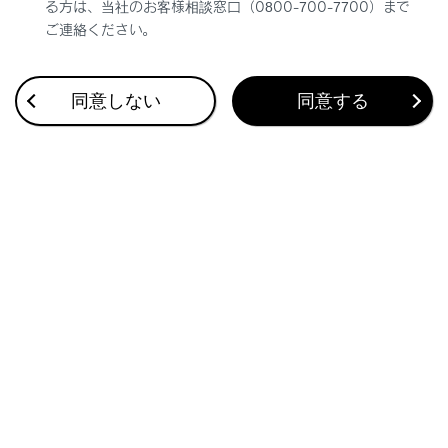
る方は、当社のお客様相談窓口（0800-700-7700）まで
画面の温度が極めて低いときは、画面表示の切り
ご連絡ください。
かえが遅れる場合がありますので、車室内を暖め
てからご使用ください。
例えばシフトレンジ表示を使用した場合、シフト
同意しない
同意する
操作をしてもすぐにシフトレンジの表示が切りか
わらないことで運転者がダウンシフトしなかった
と誤解し、再度ダウンシフトすることによって急
激に過度のエンジンブレーキがかかり、重大な傷
害におよぶか、最悪の場合死亡につながるおそれ
があります。
ディスプレイの設定を変更するとき
ハイブリッドシステムが作動している状態で操作
を行うため、車庫内など囲まれた場所では、十分
に換気をしてください。換気をしないと、排気ガ
スが充満し、排気ガスに含まれる一酸化炭素
（CO）により、重大な健康障害におよぶか、最悪