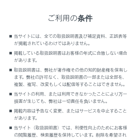
液晶ディスプレイ
ご利用の条件
ディスプレイに小さな斑点や光点が表示される
ことがあります。これは液晶ディスプレイ特有
の現象でそのまま使用しても問題ありません。
当サイトには、全ての取扱説明書及び補足資料、正誤表等
が掲載されているわけではありません。
警告
掲載している取扱説明書はお客様の年式に合致しない場合
があります。
運転中の使用
取扱説明書は、弊社が著作権その他の知的財産権を保有し
マルチインフォメーションディスプレイを操作
ます。弊社の許可なく、取扱説明書の一部または全部を、
する時は、周囲の安全に十分注意してくださ
複製、複写、改変もしくは配信等することはできません。
い。
当サイトの利用、または利用できなかったことにより万一
損害が生じても、弊社は一切責任を負いません。
マルチインフォメーションディスプレイを見続
けないでください。前方の歩行者、障害物など
掲載内容は予告なく変更、またはサービスを中止すること
を見落とすおそれがあり危険です。
があります。
当サイト（取扱説明書）では、利便性向上のためにお客様
低温時の画面表示
の閲覧履歴、検索履歴を保持しています。削除を希望され