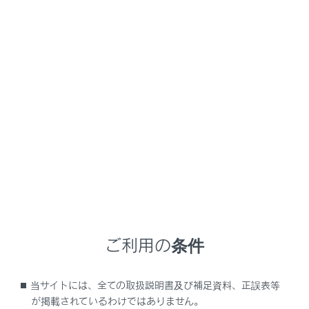
NX 450h+
取扱説明書
時間帯や天候に合わせた運転と装備
日差しやランプがまぶしいときの運転
サンバイザーを使う
ご利用の条件
当サイトには、全ての取扱説明書及び補足資料、正誤表等
前方をさえぎるには、バイザーを下ろします。
が掲載されているわけではありません。