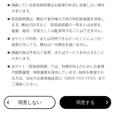
掲載している取扱説明書はお客様の年式に合致しない場合
側方をさえぎるには、バイザーを下ろした状態でフ
があります。
ックからはずし、横へまわします。
取扱説明書は、弊社が著作権その他の知的財産権を保有し
ます。弊社の許可なく、取扱説明書の一部または全部を、
複製、複写、改変もしくは配信等することはできません。
当サイトの利用、または利用できなかったことにより万一
損害が生じても、弊社は一切責任を負いません。
掲載内容は予告なく変更、またはサービスを中止すること
があります。
合わせて見られているページ
当サイト（取扱説明書）では、利便性向上のためにお客様
の閲覧履歴、検索履歴を保持しています。削除を希望され
自動的にロービームとハイビームを切りかえる
る方は、当社のお客様相談窓口（0800-700-7700）まで
ご連絡ください。
ヘッドランプの使用
雨の日の視界の確保
同意しない
同意する